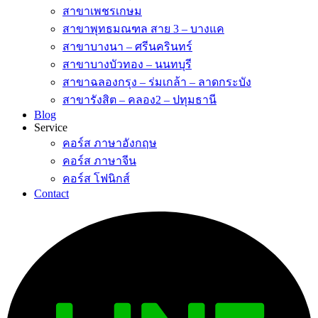
สาขาเพชรเกษม
สาขาพุทธมณฑล สาย 3 – บางแค
สาขาบางนา – ศรีนครินทร์
สาขาบางบัวทอง – นนทบุรี
สาขาฉลองกรุง – ร่มเกล้า – ลาดกระบัง
สาขารังสิต – คลอง2 – ปทุมธานี
Blog
Service
คอร์ส ภาษาอังกฤษ
คอร์ส ภาษาจีน
คอร์ส โฟนิกส์
Contact