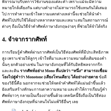
พิจารณาบริบทการใช้งานของแต่ละคำ เพราะแม้จะมีความ
หมายใกล้เคียงกัน แต่บางคำอาจไม่สามารถใช้แทนกันได้เสมอ
ไป การทำความเข้าใจความแตกต่างเหล่านี้จะช่วยให้นำคำ
ศัพท์ไปปรับใช้ได้อย่างหลากหลายและเหมาะสมในสถานการณ์
ต่างๆ ถือเป็นวิธีจําคําศัพท์ภาษาอังกฤษง่ายๆ ที่ช่วยให้จำได้จริง
4. จำจากรากศัพท์
การเรียนรู้คำศัพท์ผ่านรากศัพท์เป็นวิธีท่องศัพท์ที่มีประสิทธิภาพ
สูง เพราะช่วยให้ลูกๆ เข้าใจที่มาและความหมายดั้งเดิมของคำ
นั้นๆ ยกตัวอย่างเช่น ในภาษาอังกฤษที่ได้รับอิทธิพลจากกรีก
และละติน
รากศัพท์อย่าง Mono ที่แปลว่า “หนึ่ง” สามารถเชื่อม
โยงไปสู่คำว่า Monotone (เสียงโทนเดียว) ได้อย่างง่ายดาย
ข้อดี
ของวิธีนี้คือ นอกจากจะช่วยให้จดจำคำศัพท์ได้แม่นยำขึ้นแล้ว
ยังเสริมสร้างทักษะการเดาความหมาย และทำให้การเรียนรู้คำ
ศัพท์ยาวๆ กลายเป็นเรื่องง่ายขึ้นด้วย เทคนิคนี้จึงถือเป็นวิธีท่อง
ศัพท์ภาษาอังกฤษที่น่าสนใจไม่แพ้วิธีอื่นๆ เลย