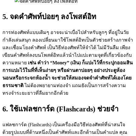
5. จดคำศัพท์บ่อยๆ ลงโพสต์อิท
การท่องศัพท์แบบเดิมๆ อาจจะน่าเบื่อไปสำหรับลูกๆ ที่อยู่ในวัย
กำลังเล่นสนุก ลองเปลี่ยนมาใช้โพสต์อิทเป็นตัวช่วยสร้างภาพจำ
และเชื่อมโยงคำศัพท์ เป็นวิธีท่องศัพท์ให้จำได้ ไม่มีวันลืม เพียง
เขียนคำศัพท์ลงบนโพสต์อิทแล้วนำไปแปะตามจุดที่เกี่ยวข้องกับ
ความหมาย
เช่น คำว่า “Money” (เงิน) ก็แปะไว้ที่กระปุกออมสิน
การแปะไว้ในที่ที่เห็นง่ายๆ หรือผ่านตาบ่อยๆ อย่างประตูห้อง
นอนหรือกระจกห้องน้ำ จะช่วยให้สมองจดจำคำศัพท์ได้เองโดย
ธรรมชาติ
ไม่ต้องพยายามท่องจำ แถมยังเป็นการสร้างความ
ทรงจำระยะยาวที่ลืมยากอีกด้วย
6. ใช้แฟลชการ์ด (Flashcards) ช่วยจำ
แฟลชการ์ด (Flashcards) เป็นเครื่องมือวิธีท่องศัพท์ที่น่าสนใจ
ด้วยรูปแบบที่ด้านหนึ่งเป็นคำศัพท์และอีกด้านเป็นคำแปล คุณ