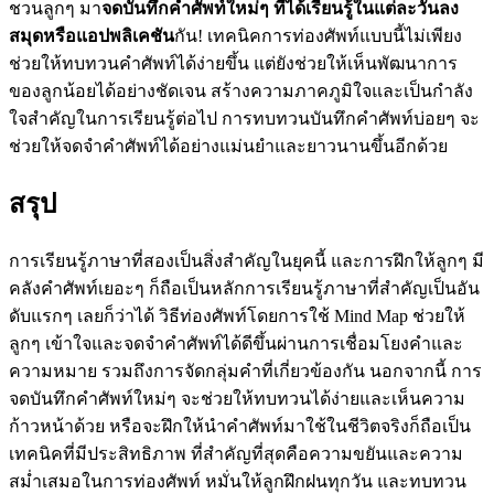
ชวนลูกๆ มา
จดบันทึกคำศัพท์ใหม่ๆ ที่ได้เรียนรู้ในแต่ละวันลง
สมุดหรือแอปพลิเคชัน
กัน! เทคนิคการท่องศัพท์แบบนี้ไม่เพียง
ช่วยให้ทบทวนคำศัพท์ได้ง่ายขึ้น แต่ยังช่วยให้เห็นพัฒนาการ
ของลูกน้อยได้อย่างชัดเจน สร้างความภาคภูมิใจและเป็นกำลัง
ใจสำคัญในการเรียนรู้ต่อไป การทบทวนบันทึกคำศัพท์บ่อยๆ จะ
ช่วยให้จดจำคำศัพท์ได้อย่างแม่นยำและยาวนานขึ้นอีกด้วย
สรุป
การเรียนรู้ภาษาที่สองเป็นสิ่งสำคัญในยุคนี้ และการฝึกให้ลูกๆ มี
คลังคำศัพท์เยอะๆ ก็ถือเป็นหลักการเรียนรู้ภาษาที่สำคัญเป็นอัน
ดับแรกๆ เลยก็ว่าได้ วิธีท่องศัพท์โดยการใช้ Mind Map ช่วยให้
ลูกๆ เข้าใจและจดจำคำศัพท์ได้ดีขึ้นผ่านการเชื่อมโยงคำและ
ความหมาย รวมถึงการจัดกลุ่มคำที่เกี่ยวข้องกัน นอกจากนี้ การ
จดบันทึกคำศัพท์ใหม่ๆ จะช่วยให้ทบทวนได้ง่ายและเห็นความ
ก้าวหน้าด้วย หรือจะฝึกให้นำคำศัพท์มาใช้ในชีวิตจริงก็ถือเป็น
เทคนิคที่มีประสิทธิภาพ ที่สำคัญที่สุดคือความขยันและความ
สม่ำเสมอในการท่องศัพท์ หมั่นให้ลูกฝึกฝนทุกวัน และทบทวน