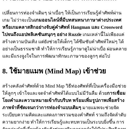
เปลี่ยนการท่องจำเดิมๆ น่าเบื่อๆ ให้เป็นการเรียนรู้คำศัพท์ผ่าน
เกม ไม่ว่าจะเป็น
เกมออนไลน์ที่มีบทสนทนาภาษาต่างประเทศ
หรือเกมคลาสสิกอย่างจับคู่คำศัพท์ Hangman และ Crossword
ไปจนถึงแอปพลิเคชันสนุกๆ อย่าง Ruzzle
เกมเหล่านี้ไม่เพียงแค่
สร้างความบันเทิง แต่ยังช่วยให้เด็กๆ ได้ซึมซับคำศัพท์ใหม่ๆ ได้
อย่างเป็นธรรมชาติ ทำให้การเรียนรู้ภาษาดูไม่น่าเบื่อ ผ่อนคลาย
และมีแรงจูงใจในการพัฒนาทักษะภาษาของลูกๆ ต่อไป
8. ใช้มายแมพ (Mind Map) เข้าช่วย
สร้างคลังคำศัพท์ด้วย Mind Map วิธีท่องศัพท์ที่เป็นเครื่องมือช่วย
ให้ลูกๆ เข้าใจและจดจำคำศัพท์ได้แบบไม่มีวันลืม ด้วย
การเชื่อม
โยงคำและความหมายเข้ากับบริบท พร้อมเพิ่มรูปภาพเพื่อสร้าง
ภาพจำที่ชัดเจนกว่าการท่องจำแบบเดิมๆ
มายแมพจะช่วยจัด
ระเบียบความคิดและแสดงภาพรวมของคำศัพท์ รวมถึงจัดลำดับ
ความยากง่าย ทำให้การเรียนรู้และทบทวนเป็นระบบยิ่งขึ้น การ