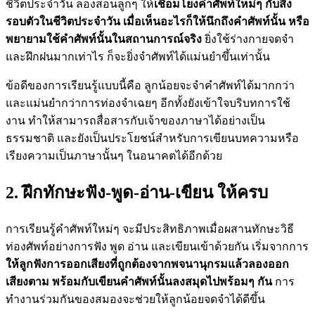
ชีวิตประจำวัน ลองสอนลูกๆ ให้
เชื่อมโยงคำศัพท์ใหม่ๆ กับสิ่ง
รอบตัวในชีวิตประจำวัน เมื่อเห็นอะไรก็ให้นึกถึงคำศัพท์นั้น หรือ
พยายามใช้คำศัพท์นั้นในสถานการณ์จริง
ยิ่งใช้ร่างกายจดจำ
และฝึกฝนมากเท่าไร ก็จะยิ่งจำศัพท์ได้แม่นยำขึ้นเท่านั้น
ข้อดีของการเรียนรู้แบบนี้คือ ลูกน้อยจะจำคำศัพท์ได้มากกว่า
และแม่นยำกว่าการท่องจำเฉยๆ อีกทั้งยังเข้าใจบริบทการใช้
งาน ทำให้สามารถสื่อสารกับเจ้าของภาษาได้อย่างเป็น
ธรรมชาติ และยังเป็นประโยชน์สำหรับการเขียนบทความหรือ
เรียงความเป็นภาษานั้นๆ ในอนาคตได้อีกด้วย
2. ฝึกทักษะฟัง-พูด-อ่าน-เขียน ให้ครบ
การเรียนรู้คำศัพท์ใหม่ๆ จะมีประสิทธิภาพเมื่อผสานทักษะวิธี
ท่องศัพท์อย่างการฟัง พูด อ่าน และเขียนเข้าด้วยกัน เริ่มจากการ
ให้ลูกฟังการออกเสียงที่ถูกต้องจากพจนานุกรมแล้วลองออก
เสียงตาม พร้อมกับเขียนคำศัพท์นั้นลงสมุดไปพร้อมๆ กัน
การ
ทำงานร่วมกันของสมองจะช่วยให้ลูกน้อยจดจำได้ดีขึ้น