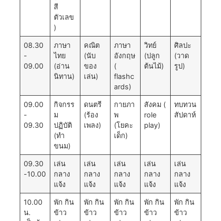
สี
ตัวเลข
)
08.30
ภาษา
คณิต
ภาษา
วิทย์
ศิลปะ
-
ไทย
(นับ
อังกฤษ
(ปลูก
(วาด
09.00
(อ่าน
ของ
(
ต้นไม้)
รูป)
นิทาน)
เล่น)
flashc
ards)
09.00
กิจกรร
ดนตรี
กายภา
สังคม (
ทบทวน
-
ม
(ร้อง
พ
role
สัปดาห์
09.30
ปฏิบัติ
เพลง)
(โยคะ
play)
(ทำ
เด็ก)
ขนม)
09.30
เล่น
เล่น
เล่น
เล่น
เล่น
-10.00
กลาง
กลาง
กลาง
กลาง
กลาง
แจ้ง
แจ้ง
แจ้ง
แจ้ง
แจ้ง
10.00
พัก กิน
พัก กิน
พัก กิน
พัก กิน
พัก กิน
น.
ข้าว
ข้าว
ข้าว
ข้าว
ข้าว