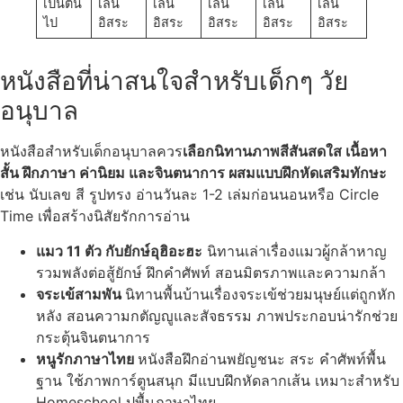
เป็นต้น
เล่น
เล่น
เล่น
เล่น
เล่น
ไป
อิสระ
อิสระ
อิสระ
อิสระ
อิสระ
หนังสือที่น่าสนใจสำหรับเด็กๆ วัย
อนุบาล
หนังสือสำหรับเด็กอนุบาลควร
เลือกนิทานภาพสีสันสดใส เนื้อหา
สั้น ฝึกภาษา ค่านิยม และจินตนาการ ผสมแบบฝึกหัดเสริมทักษะ
เช่น นับเลข สี รูปทรง อ่านวันละ 1-2 เล่มก่อนนอนหรือ Circle
Time เพื่อสร้างนิสัยรักการอ่าน
แมว 11 ตัว กับยักษ์อุฮิอะฮะ
นิทานเล่าเรื่องแมวผู้กล้าหาญ
รวมพลังต่อสู้ยักษ์ ฝึกคำศัพท์ สอนมิตรภาพและความกล้า
จระเข้สามพัน
นิทานพื้นบ้านเรื่องจระเข้ช่วยมนุษย์แต่ถูกหัก
หลัง สอนความกตัญญูและสัจธรรม ภาพประกอบน่ารักช่วย
กระตุ้นจินตนาการ
หนูรักภาษาไทย
หนังสือฝึกอ่านพยัญชนะ สระ คำศัพท์พื้น
ฐาน ใช้ภาพการ์ตูนสนุก มีแบบฝึกหัดลากเส้น เหมาะสำหรับ
Homeschool ปูพื้นภาษาไทย