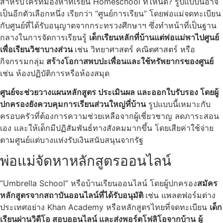
สำหรับใครที่มองหาที่เรียน Homeschool ที่ไหนดี? รูปแบบนี้อาจ
เป็นอีกตัวเลือกหนึ่ง เรียกว่า “ศูนย์การเรียน” โดยพ่อแม่จดทะเบียน
กับศูนย์ที่ได้รับอนุญาตจากกระทรวงศึกษาฯ ซึ่งทำหน้าที่เป็นฐาน
กลางในการจัดการเรียนรู้
เด็กเรียนหลักที่บ้านแต่พ่อแม่พาไปศูนย์
เพื่อเรียนวิชาบางส่วน
เช่น วิทยาศาสตร์ คณิตศาสตร์ หรือ
กิจกรรมกลุ่ม
สร้างโอกาสพบปะเพื่อนและใช้ทรัพยากรของศูนย์
เช่น ห้องปฏิบัติการหรือห้องสมุด
ศูนย์จะช่วยวางแผนหลักสูตร ประเมินผล และออกใบรับรอง โดยผู้
ปกครองยังควบคุมการเรียนส่วนใหญ่ที่บ้าน
รูปแบบนี้เหมาะกับ
ครอบครัวที่ต้องการความช่วยเหลือจากผู้เชี่ยวชาญ ลดภาระสอน
เอง และให้เด็กมีปฏิสัมพันธ์ทางสังคมมากขึ้น โดยเสียค่าใช้จ่าย
ตามศูนย์แต่บางแห่งรับเงินสนับสนุนจากรัฐ
พ่อแม่จัดหาหลักสูตรออนไลน์
“Umbrella School” หรือบ้านเรียนออนไลน์ โดยผู้ปกครอง
สมัคร
หลักสูตรจากสถาบันออนไลน์ที่ได้รับอนุมัติ
เช่น แพลตฟอร์มต่าง
ประเทศอย่าง Khan Academy หรือหลักสูตรไทยที่จดทะเบียน
เด็ก
เรียนผ่านวิดีโอ สอบออนไลน์ และส่งพอร์ตโฟลิโอจากบ้าน
ผู้