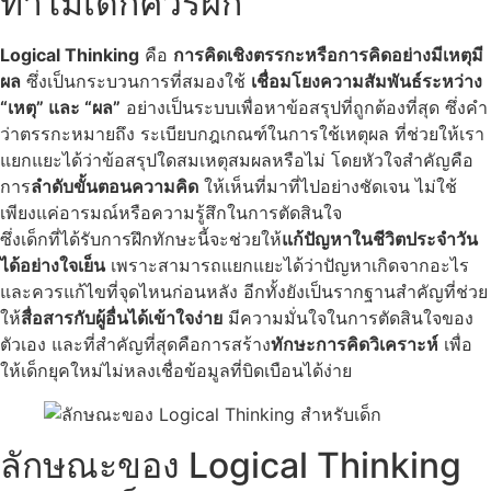
ทำไมเด็กควรฝึก
Logical Thinking
คือ
การคิดเชิงตรรกะหรือการคิดอย่างมีเหตุมี
ผล
ซึ่งเป็นกระบวนการที่สมองใช้
เชื่อมโยงความสัมพันธ์ระหว่าง
“เหตุ” และ “ผล”
อย่างเป็นระบบเพื่อหาข้อสรุปที่ถูกต้องที่สุด ซึ่งคำ
ว่าตรรกะหมายถึง ระเบียบกฎเกณฑ์ในการใช้เหตุผล ที่ช่วยให้เรา
แยกแยะได้ว่าข้อสรุปใดสมเหตุสมผลหรือไม่ โดยหัวใจสำคัญคือ
การ
ลำดับขั้นตอนความคิด
ให้เห็นที่มาที่ไปอย่างชัดเจน ไม่ใช้
เพียงแค่อารมณ์หรือความรู้สึกในการตัดสินใจ
ซึ่งเด็กที่ได้รับการฝึกทักษะนี้จะช่วยให้
แก้ปัญหาในชีวิตประจำวัน
ได้อย่างใจเย็น
เพราะสามารถแยกแยะได้ว่าปัญหาเกิดจากอะไร
และควรแก้ไขที่จุดไหนก่อนหลัง อีกทั้งยังเป็นรากฐานสำคัญที่ช่วย
ให้
สื่อสารกับผู้อื่นได้เข้าใจง่าย
มีความมั่นใจในการตัดสินใจของ
ตัวเอง และที่สำคัญที่สุดคือการสร้าง
ทักษะการคิดวิเคราะห์
เพื่อ
ให้เด็กยุคใหม่ไม่หลงเชื่อข้อมูลที่บิดเบือนได้ง่าย
ลักษณะของ Logical Thinking