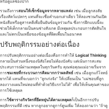
หรือดูแลช่องปาก
รวมถึงการ
สอนให้เช็กข้อมูลจากหลายแหล่ง
เช่น เมื่อลูกสงสัย
เรื่องสัตว์แปลกๆ แทนที่จะเชื่อคำบอกเล่าเดียว ให้ลองชวนกันเปิด
หนังสือหรือดูสารคดีเพื่อยืนยันข้อมูลร่วมกัน ซึ่งการฝึกแบบนี้จะ
ช่วยให้เด็กกลายเป็นคนช่างสังเกต มีเหตุผลประกอบการตัดสินใจ
และไม่ตกเป็นเหยื่อของข้อมูลที่ผิดเพี้ยนในอนาคต
ปรับพฤติกรรมอย่างต่อเนื่อง
การปรับพฤติกรรมอย่างต่อเนื่องคือการทำให้
Logical Thinking
กลายเป็นส่วนหนึ่งของนิสัยโดยไม่ต้องบังคับ แต่เน้นการสะสม
ประสบการณ์ผ่านเหตุผลในทุกวันครับ คุณพ่อคุณแม่อาจเริ่มจาก
การ
ชมเชยที่กระบวนการคิดมากกว่าผลลัพธ์
เช่น เมื่อลูกแก้โจทย์
ยากได้ แทนที่จะบอกว่า “ลูกเก่งจัง” ให้เปลี่ยนเป็น “แม่ชอบที่ลูก
ลองวางแผนใหม่ตอนที่ทำด้วยวิธีแรกไม่ได้” เพื่อให้เห็นคุณค่าของ
การใช้เหตุผล
การ
ใช้ตารางกิจวัตรที่ยืดหยุ่นได้ตามเหตุผล
ก็เป็นอีกการปรับ
พฤติกรรมที่ดี เช่น หากลูกอยากดูการ์ตูนเพิ่ม ให้ลองถามว่า “ถ้าดู