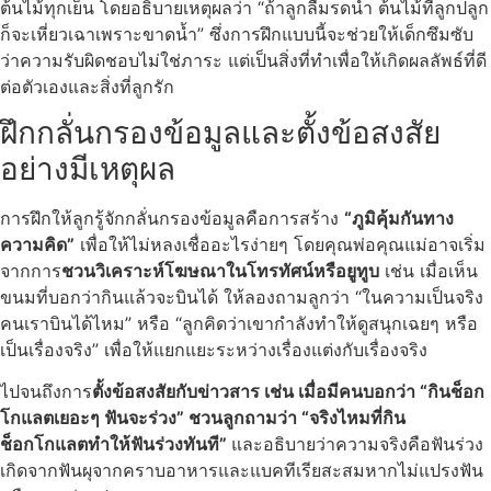
ต้นไม้ทุกเย็น โดยอธิบายเหตุผลว่า “ถ้าลูกลืมรดน้ำ ต้นไม้ที่ลูกปลูก
ก็จะเหี่ยวเฉาเพราะขาดน้ำ” ซึ่งการฝึกแบบนี้จะช่วยให้เด็กซึมซับ
ว่าความรับผิดชอบไม่ใช่ภาระ แต่เป็นสิ่งที่ทำเพื่อให้เกิดผลลัพธ์ที่ดี
ต่อตัวเองและสิ่งที่ลูกรัก
ฝึกกลั่นกรองข้อมูลและตั้งข้อสงสัย
อย่างมีเหตุผล
การฝึกให้ลูกรู้จักกลั่นกรองข้อมูลคือการสร้าง
“ภูมิคุ้มกันทาง
ความคิด”
เพื่อให้ไม่หลงเชื่ออะไรง่ายๆ โดยคุณพ่อคุณแม่อาจเริ่ม
จากการ
ชวนวิเคราะห์โฆษณาในโทรทัศน์หรือยูทูบ
เช่น เมื่อเห็น
ขนมที่บอกว่ากินแล้วจะบินได้ ให้ลองถามลูกว่า “ในความเป็นจริง
คนเราบินได้ไหม” หรือ “ลูกคิดว่าเขากำลังทำให้ดูสนุกเฉยๆ หรือ
เป็นเรื่องจริง” เพื่อให้แยกแยะระหว่างเรื่องแต่งกับเรื่องจริง
ไปจนถึงการ
ตั้งข้อสงสัยกับข่าวสาร เช่น เมื่อมีคนบอกว่า “กินช็อก
โกแลตเยอะๆ ฟันจะร่วง” ชวนลูกถามว่า “จริงไหมที่กิน
ช็อกโกแลตทำให้ฟันร่วงทันที”
และอธิบายว่าความจริงคือฟันร่วง
เกิดจากฟันผุจากคราบอาหารและแบคทีเรียสะสมหากไม่แปรงฟัน