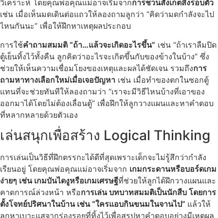
วิเคราะห์ โดยคุณพ่อคุณแม่อาจเริ่มจาก
การชวนสังเกตสิ่งรอบตัว
เช่น เมื่อเห็นมดเดินต่อแถวให้ลองถามลูกว่า “คิดว่ามดกำลังจะไป
ไหนกันนะ” เพื่อให้ฝึกหาเหตุผลประกอบ
การใช้
คำถามสมมติ “ถ้า…แล้วจะเกิดอะไรขึ้น”
เช่น “ถ้าเราลืมปิด
ตู้เย็นทิ้งไว้ทั้งคืน ลูกคิดว่าอะไรจะเกิดขึ้นกับของข้างในบ้าง” ซึ่ง
ช่วยให้เห็นความเชื่อมโยงของเหตุและผลได้ชัดเจน รวมถึง
การ
ถามหาทางเลือกใหม่เมื่อเจอปัญหา
เช่น เมื่อทำของตกในซอกตู้
แทนที่จะช่วยทันทีให้ลองถามว่า “เราจะมีวิธีไหนบ้างที่เอาของ
ออกมาได้โดยไม่ต้องเลื่อนตู้” เพื่อฝึกให้ลูกวางแผนและหาคำตอบ
ที่หลากหลายด้วยตัวเอง
เล่นสนุกเพื่อสร้าง Logical Thinking
การเล่นเป็นวิธีที่ฝึกตรรกะได้ดีที่สุดเพราะเด็กจะไม่รู้สึกว่ากำลัง
เรียนอยู่ โดยคุณพ่อคุณแม่อาจเริ่มจาก
เกมกระดานหรือบอร์ดเกม
ง่ายๆ เช่น เกมบันไดงูหรือเกมเศรษฐี
ที่ช่วยให้ลูกได้ฝึกวางแผนและ
คาดการณ์ล่วงหน้า หรือ
การเล่น บทบาทสมมติเป็นนักสืบ โดยการ
ตั้งโจทย์ปริศนาในบ้าน เช่น “ใครแอบกินขนมในจานไป”
แล้วให้
ลูกหาเบาะแสจากร่องรอยที่ทิ้งไว้เพื่อสรุปหาคำตอบอย่างมีเหตุผล