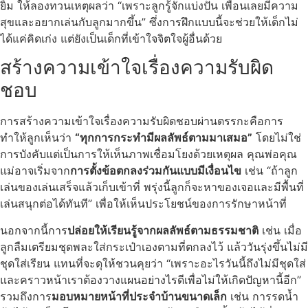
ยิ้ม ให้ลองทวนเหตุผลว่า “เพราะลูกรู้จักแบ่งปัน เพื่อนเลยมีความ
สุขและอยากเล่นกับลูกมากขึ้น” ซึ่งการฝึกแบบนี้จะช่วยให้เด็กไม่
ได้แค่คิดเก่ง แต่ยังเป็นเด็กที่เข้าใจจิตใจผู้อื่นด้วย
สร้างความเข้าใจเรื่องความรับผิด
ชอบ
การสร้างความเข้าใจเรื่องความรับผิดชอบผ่านตรรกะคือการ
ทำให้ลูกเห็นว่า
“ทุกการกระทำมีผลลัพธ์ตามมาเสมอ”
โดยไม่ใช่
การบังคับแต่เป็นการให้เห็นภาพเชื่อมโยงด้วยเหตุผล คุณพ่อคุณ
แม่อาจเริ่มจาก
การตั้งข้อตกลงร่วมกันแบบมีเงื่อนไข
เช่น “ถ้าลูก
เล่นของเล่นเสร็จแล้วเก็บเข้าที่ พรุ่งนี้ลูกก็จะหาของเจอและมีพื้นที่
เล่นสนุกต่อได้ทันที” เพื่อให้เห็นประโยชน์ของการรักษาหน้าที่
นอกจากนี้การ
ปล่อยให้เรียนรู้จากผลลัพธ์ตามธรรมชาติ
เช่น เมื่อ
ลูกลืมเตรียมชุดพละใส่กระเป๋าเองตามที่ตกลงไว้ แล้ววันรุ่งขึ้นไม่มี
ชุดใส่เรียน แทนที่จะดุให้ชวนคุยว่า “เพราะอะไรวันนี้ถึงไม่มีชุดใส่
และคราวหน้าเราต้องวางแผนอย่างไรดีเพื่อไม่ให้เกิดปัญหานี้อีก”
รวมถึงการ
มอบหมายหน้าที่ประจำบ้านขนาดเล็ก
เช่น การรดน้ำ