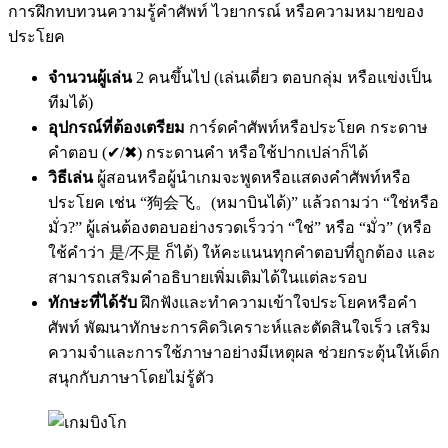
การฝึกทบทวนความรู้คำศัพท์ ไวยากรณ์ หรือความหมายของ
ประโยค
จำนวนผู้เล่น
2 คนขึ้นไป (เล่นเดี่ยว ตอบกลุ่ม หรือแข่งเป็น
ทีมได้)
อุปกรณ์ที่ต้องเตรียม
การ์ดคำศัพท์หรือประโยค กระดาษ
คำตอบ (✔︎/✖︎) กระดานคำ หรือใช้ปากเปล่าก็ได้
วิธีเล่น
ผู้สอนหรือผู้นำเกมจะพูดหรือแสดงคำศัพท์หรือ
ประโยค เช่น “狗会飞。(หมาบินได้)” แล้วถามว่า “ใช่หรือ
มั่ว?” ผู้เล่นต้องตอบอย่างรวดเร็วว่า “ใช่” หรือ “มั่ว” (หรือ
ใช้คำว่า 是/不是 ก็ได้) ให้คะแนนทุกคำตอบที่ถูกต้อง และ
สามารถเสริมคำอธิบายเพิ่มเติมได้ในแต่ละรอบ
ทักษะที่ได้รับ
ฝึกฟังและทำความเข้าใจประโยคหรือคำ
ศัพท์ พัฒนาทักษะการคิดวิเคราะห์และตัดสินใจเร็ว เสริม
ความจำและการใช้ภาษาอย่างมีเหตุผล ช่วยกระตุ้นให้เด็ก
สนุกกับภาษาโดยไม่รู้ตัว