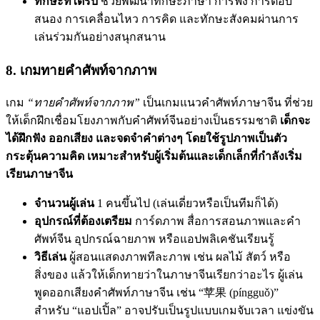
ทักษะที่ได้รับ
ช่วยพัฒนาทักษะภาษา การฟัง การตอบ
สนอง การเคลื่อนไหว การคิด และทักษะสังคมผ่านการ
เล่นร่วมกันอย่างสนุกสนาน
8. เกมทายคำศัพท์จากภาพ
เกม
“ทายคำศัพท์จากภาพ”
เป็นเกมแนวคำศัพท์ภาษาจีน ที่ช่วย
ให้เด็กฝึกเชื่อมโยงภาพกับคำศัพท์จีนอย่างเป็นธรรมชาติ
เด็กจะ
ได้ฝึกฟัง ออกเสียง และจดจำคำต่างๆ โดยใช้รูปภาพเป็นตัว
กระตุ้นความคิด เหมาะสำหรับผู้เริ่มต้นและเด็กเล็กที่กำลังเริ่ม
เรียนภาษาจีน
จำนวนผู้เล่น
1 คนขึ้นไป (เล่นเดี่ยวหรือเป็นทีมก็ได้)
อุปกรณ์ที่ต้องเตรียม
การ์ดภาพ สื่อการสอนภาพและคำ
ศัพท์จีน อุปกรณ์ฉายภาพ หรือแอปพลิเคชันเรียนรู้
วิธีเล่น
ผู้สอนแสดงภาพทีละภาพ เช่น ผลไม้ สัตว์ หรือ
สิ่งของ แล้วให้เด็กทายว่าในภาษาจีนเรียกว่าอะไร ผู้เล่น
พูดออกเสียงคำศัพท์ภาษาจีน เช่น “苹果 (píngguǒ)”
สำหรับ “แอปเปิ้ล” อาจปรับเป็นรูปแบบเกมจับเวลา แข่งขัน