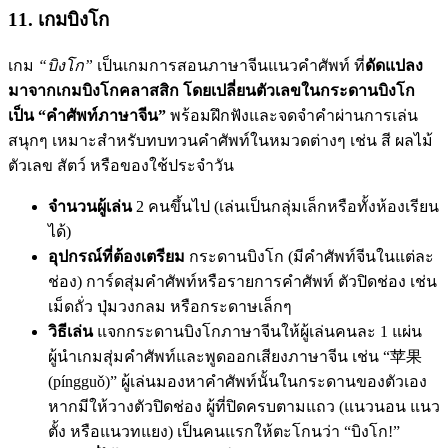
11. เกมบิงโก
เกม
“บิงโก”
เป็นเกมการสอนภาษาจีนแนวคำศัพท์ ที่
ดัดแปลง
มาจากเกมบิงโกคลาสสิก โดยเปลี่ยนตัวเลขในกระดานบิงโก
เป็น “คำศัพท์ภาษาจีน”
พร้อมฝึกฟังและจดจำคำผ่านการเล่น
สนุกๆ เหมาะสำหรับทบทวนคำศัพท์ในหมวดต่างๆ เช่น สี ผลไม้
ตัวเลข สัตว์ หรือของใช้ประจำวัน
จำนวนผู้เล่น
2 คนขึ้นไป (เล่นเป็นกลุ่มเล็กหรือทั้งห้องเรียน
ได้)
อุปกรณ์ที่ต้องเตรียม
กระดานบิงโก (มีคำศัพท์จีนในแต่ละ
ช่อง) การ์ดสุ่มคำศัพท์หรือรายการคำศัพท์ ตัวปิดช่อง เช่น
เม็ดถั่ว ปุ่มวงกลม หรือกระดาษเล็กๆ
วิธีเล่น
แจกกระดานบิงโกภาษาจีนให้ผู้เล่นคนละ 1 แผ่น
ผู้นำเกมสุ่มคำศัพท์และพูดออกเสียงภาษาจีน เช่น “苹果
(píngguǒ)” ผู้เล่นมองหาคำศัพท์นั้นในกระดานของตัวเอง
หากมีให้วางตัวปิดช่อง ผู้ที่ปิดครบตามแถว (แนวนอน แนว
ตั้ง หรือแนวทแยง) เป็นคนแรกให้ตะโกนว่า “บิงโก!”