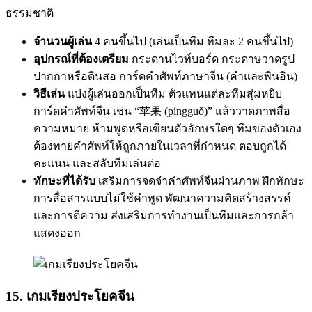
ธรรมชาติ
จำนวนผู้เล่น
4 คนขึ้นไป (เล่นเป็นทีม ทีมละ 2 คนขึ้นไป)
อุปกรณ์ที่ต้องเตรียม
กระดานไวท์บอร์ด กระดาษวาดรูป
ปากกาหรือดินสอ การ์ดคำศัพท์ภาษาจีน (คำและพินอิน)
วิธีเล่น
แบ่งผู้เล่นออกเป็นทีม ตัวแทนแต่ละทีมสุ่มหยิบ
การ์ดคำศัพท์จีน เช่น “苹果 (píngguǒ)” แล้ววาดภาพสื่อ
ความหมาย ห้ามพูดหรือเขียนตัวอักษรใดๆ ทีมของตัวเอง
ต้องทายคำศัพท์ให้ถูกภายในเวลาที่กำหนด ตอบถูกได้
คะแนน และสลับทีมเล่นต่อ
ทักษะที่ได้รับ
เสริมการจดจำคำศัพท์จีนผ่านภาพ ฝึกทักษะ
การสื่อสารแบบไม่ใช้คำพูด พัฒนาความคิดสร้างสรรค์
และการตีความ ส่งเสริมการทำงานเป็นทีมและการกล้า
แสดงออก
15. เกมเรียงประโยคจีน