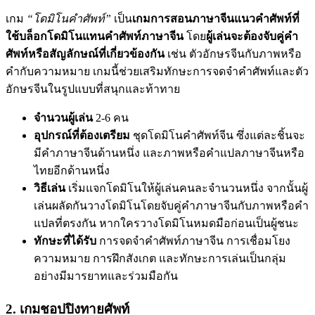
เกม
“โดมิโนคำศัพท์”
เป็น
เกมการสอนภาษาจีนแนวคำศัพท์ที่
ใช้บล็อกโดมิโนแทนคำศัพท์ภาษาจีน
โดย
ผู้เล่นจะต้องจับคู่คำ
ศัพท์หรือสัญลักษณ์ที่เกี่ยวข้องกัน
เช่น ตัวอักษรจีนกับภาพหรือ
คำกับความหมาย เกมนี้ช่วยเสริมทักษะการจดจำคำศัพท์และตัว
อักษรจีนในรูปแบบที่สนุกและท้าทาย
จำนวนผู้เล่น
2-6 คน
อุปกรณ์ที่ต้องเตรียม
ชุดโดมิโนคำศัพท์จีน ซึ่งแต่ละชิ้นจะ
มีคำภาษาจีนด้านหนึ่ง และภาพหรือคำแปลภาษาจีนหรือ
ไทยอีกด้านหนึ่ง
วิธีเล่น
เริ่มแจกโดมิโนให้ผู้เล่นคนละจำนวนหนึ่ง จากนั้นผู้
เล่นผลัดกันวางโดมิโนโดยจับคู่คำภาษาจีนกับภาพหรือคำ
แปลที่ตรงกัน หากใครวางโดมิโนหมดมือก่อนเป็นผู้ชนะ
ทักษะที่ได้รับ
การจดจำคำศัพท์ภาษาจีน การเชื่อมโยง
ความหมาย การฝึกสังเกต และทักษะการเล่นเป็นกลุ่ม
อย่างมีมารยาทและร่วมมือกัน
2. เกมชอปปิงทายศัพท์