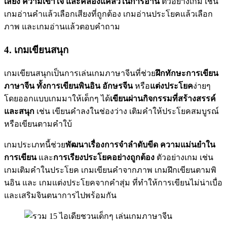
เสียง ความเข้าใจ และคล่องแคล่วในการอ่าน
ตัวอย่างเกม เช่น
เกมอ่านคำแล้วเลือกเสียงที่ถูกต้อง เกมอ่านประโยคแล้วเลือก
ภาพ และเกมอ่านแล้วตอบคำถาม
4. เกมเขียนสนุก
เกมเขียนสนุกเป็นการเล่นเกมภาษาจีนที่ช่วย
ฝึกทักษะการเขียน
ภาษาจีน ทั้งการเขียนพินอิน อักษรจีน
หรือ
แต่งประโยค
ง่ายๆ
โดยออกแบบเกมมาให้เด็กๆ ได้
เขียนผ่านกิจกรรมที่สร้างสรรค์
และสนุก
เช่น เขียนคำลงในช่องว่าง เติมคำให้ประโยคสมบูรณ์
หรือเขียนตามคำใบ้
เกมประเภทนี้ช่วย
พัฒนาเรื่องการจำลำดับขีด
ความแม่นยำใน
การเขียน
และ
การเรียงประโยคอย่างถูกต้อง
ตัวอย่างเกม เช่น
เกมเติมคำในประโยค เกมเขียนคำจากภาพ เกมฝึกเขียนตามพิ
นอิน และ เกมแต่งประโยคจากคำสุ่ม ที่ทำให้การเขียนไม่น่าเบื่อ
และเสริมจินตนาการไปพร้อมกัน