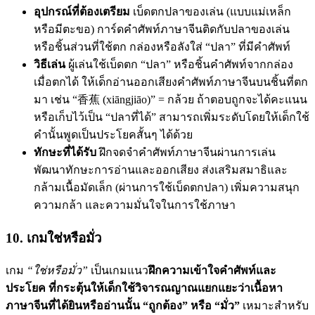
อุปกรณ์ที่ต้องเตรียม
เบ็ดตกปลาของเล่น (แบบแม่เหล็ก
หรือมีตะขอ) การ์ดคำศัพท์ภาษาจีนติดกับปลาของเล่น
หรือชิ้นส่วนที่ใช้ตก กล่องหรือลังใส่ “ปลา” ที่มีคำศัพท์
วิธีเล่น
ผู้เล่นใช้เบ็ดตก “ปลา” หรือชิ้นคำศัพท์จากกล่อง
เมื่อตกได้ ให้เด็กอ่านออกเสียงคำศัพท์ภาษาจีนบนชิ้นที่ตก
มา เช่น “香蕉 (xiāngjiāo)” = กล้วย ถ้าตอบถูกจะได้คะแนน
หรือเก็บไว้เป็น “ปลาที่ได้” สามารถเพิ่มระดับโดยให้เด็กใช้
คำนั้นพูดเป็นประโยคสั้นๆ ได้ด้วย
ทักษะที่ได้รับ
ฝึกจดจำคำศัพท์ภาษาจีนผ่านการเล่น
พัฒนาทักษะการอ่านและออกเสียง ส่งเสริมสมาธิและ
กล้ามเนื้อมัดเล็ก (ผ่านการใช้เบ็ดตกปลา) เพิ่มความสนุก
ความกล้า และความมั่นใจในการใช้ภาษา
10. เกมใช่หรือมั่ว
เกม
“ใช่หรือมั่ว”
เป็นเกมแนว
ฝึกความเข้าใจคำศัพท์และ
ประโยค ที่กระตุ้นให้เด็กใช้วิจารณญาณแยกแยะว่าเนื้อหา
ภาษาจีนที่ได้ยินหรืออ่านนั้น “ถูกต้อง” หรือ “มั่ว”
เหมาะสำหรับ