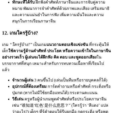
ทักษะที่ได้รับ
ฝึกฟังคำศัพท์ภาษาจีนและการจับคู่ความ
หมาย พัฒนาการจำคำศัพท์ด้วยภาพและเสียง เสริมสมาธิ
และความแม่นยำในการฟัง เพิ่มความมั่นใจและความ
สนุกในการเรียนภาษาจีน
12. เกมใครรู้บ้าง?
เกม
“ใครรู้บ้าง?”
เป็นเกม
แนวถามตอบเชิงแข่งขัน
ที่กระตุ้นให้
เด็ก
ใช้ความรู้ด้านคำศัพท์ ประโยค หรือความเข้าใจในภาษาจีน
อย่างรวดเร็ว ผู้เล่นจะได้ฝึกฟัง คิด ตอบ และพูดออกเสียง
ใน
บรรยากาศที่สนุก เหมาะสำหรับการทบทวนเนื้อหาที่เรียนไป
แล้ว
จำนวนผู้เล่น
3 คนขึ้นไป (เล่นเป็นทีมหรือรายบุคคลก็ได้)
อุปกรณ์ที่ต้องเตรียม
การ์ดคำถามหรือคำศัพท์ กระดิ่งหรือ
ปุ่มกด (หากไม่มีใช้ยกมือแทนได้) กระดานคะแนน
วิธีเล่น
ครูหรือผู้นำเกมพูดคำศัพท์หรือประโยคภาษาจีน
เช่น “谁知道‘红色’是什么意思？” (ใครรู้ว่า ‘สีแดง’ แปล
ว่าอะไร?) เด็กๆ ที่รู้คำตอบให้รีบยกมือ กดกระดิ่ง หรือพูด