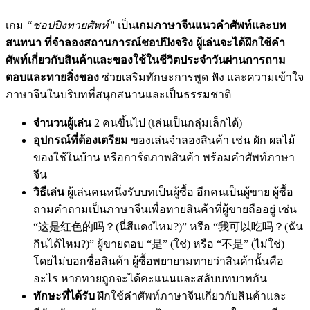
เกม
“ชอปปิงทายศัพท์”
เป็น
เกมภาษาจีนแนวคำศัพท์และบท
สนทนา ที่จำลองสถานการณ์ชอปปิงจริง ผู้เล่นจะได้ฝึกใช้คำ
ศัพท์เกี่ยวกับสินค้าและของใช้ในชีวิตประจำวันผ่านการถาม
ตอบและทายสิ่งของ
ช่วยเสริมทักษะการพูด ฟัง และความเข้าใจ
ภาษาจีนในบริบทที่สนุกสนานและเป็นธรรมชาติ
จำนวนผู้เล่น
2 คนขึ้นไป (เล่นเป็นกลุ่มเล็กได้)
อุปกรณ์ที่ต้องเตรียม
ของเล่นจำลองสินค้า เช่น ผัก ผลไม้
ของใช้ในบ้าน หรือการ์ดภาพสินค้า พร้อมคำศัพท์ภาษา
จีน
วิธีเล่น
ผู้เล่นคนหนึ่งรับบทเป็นผู้ซื้อ อีกคนเป็นผู้ขาย ผู้ซื้อ
ถามคำถามเป็นภาษาจีนเพื่อทายสินค้าที่ผู้ขายถืออยู่ เช่น
“这是红色的吗？(นี่สีแดงไหม?)” หรือ “我可以吃吗？(ฉัน
กินได้ไหม?)” ผู้ขายตอบ “是” (ใช่) หรือ “不是” (ไม่ใช่)
โดยไม่บอกชื่อสินค้า ผู้ซื้อพยายามทายว่าสินค้านั้นคือ
อะไร หากทายถูกจะได้คะแนนและสลับบทบาทกัน
ทักษะที่ได้รับ
ฝึกใช้คำศัพท์ภาษาจีนเกี่ยวกับสินค้าและ