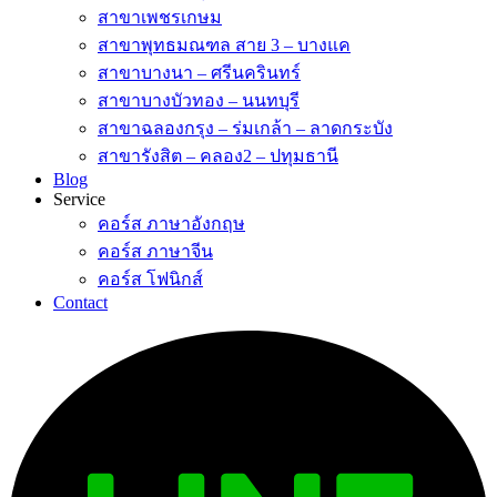
สาขาเพชรเกษม
สาขาพุทธมณฑล สาย 3 – บางแค
สาขาบางนา – ศรีนครินทร์
สาขาบางบัวทอง – นนทบุรี
สาขาฉลองกรุง – ร่มเกล้า – ลาดกระบัง
สาขารังสิต – คลอง2 – ปทุมธานี
Blog
Service
คอร์ส ภาษาอังกฤษ
คอร์ส ภาษาจีน
คอร์ส โฟนิกส์
Contact