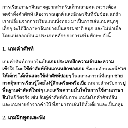
การเรียนภาษาจีนอาจดูยากสำหรับเด็กหลายคน เพราะต้อง
จดจำทั้งคำศัพท์ เสียงวรรณยุกต์ และอักษรจีนที่ซับซ้อน แต่ถ้า
เราเปลี่ยนจากการเรียนแบบนั่งท่อง มาเป็นการเล่นเกมสนุกๆ
เด็กๆ จะได้ฝึกภาษาจีนอย่างเป็นธรรมชาติ สนุก และไม่น่าเบื่อ
โดยแบ่งออกเป็น 4 ประเภทหลักของการเสริมทักษะ ดังนี้
1. เกมคำศัพท์
เกมคำศัพท์ภาษาจีนเป็น
เกมประเภทฝึกความจำและความ
เข้าใจ
โดย
ใช้คำศัพท์เป็นแกนหลักของเกม
ซึ่งเกมลักษณะนี้
ช่วย
ให้เด็กๆ ได้เห็นและใช้คำศัพท์บ่อยๆ
ในสถานการณ์ที่สนุก
ช่วย
กระตุ้นการเรียนรู้โดยไม่รู้สึกเครียดหรือเบื่อ
เหมาะสำหรับการ
ปู
พื้นฐานคำศัพท์ใหม่ๆ
และ
เสริมความมั่นใจในการใช้งานภาษา
จีน
ในชีวิตจริง เช่น จับคู่คำศัพท์กับภาพ เกมบิงโกคำศัพท์จีน
และเกมทายคำจากคำใบ้ ที่สามารถเล่นได้ทั้งเดี่ยวและเป็นกลุ่ม
2. เกมฝึกพูดและฟัง