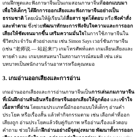
เกมฝึกพูดและฟังภาษาจีนเป็นเกมสอนภาษาจีนที่
ออกแบบมา
เพื่อให้เด็กๆ ได้ฝึกการออกเสียงและฟังภาษาจีนอย่างเป็น
ธรรมชาติ
โดยเน้นให้ผู้เรียนได้
สื่อสาร พูดโต้ตอบ
หรือ
ฟังคำสั่ง
และทำตาม
ซึ่งช่วย
พัฒนาทักษะการฟังจับใจความและการออก
เสียงให้ชัดเจนมากขึ้น
เสริมความมั่นใจ
ในการใช้ภาษาจีนใน
ชีวิตประจำวัน ตัวอย่างเกม เช่น Simon Says เวอร์ชันภาษาจีน
(เช่น “老师说 — 站起来!”) เกมโทรศัพท์แตก เกมเลียนเสียงและ
ทายคำ และ เกมบทสนทนาในสถานการณ์สมมติ เช่น เล่น
บทบาทเป็นพนักงานร้านอาหารหรือคุณหมอ
3. เกมอ่านออกเสียงและการอ่าน
เกมอ่านออกเสียงและการอ่านภาษาจีนเป็น
การเล่นเกมภาษาจีน
ที่เน้นฝึกอ่านพินอินหรืออักษรจีนออกเสียงให้ถูกต้อง
และ
เข้าใจ
เนื้อหาที่อ่าน
โดยเกมประเภทนี้มักออกแบบให้เด็กๆ อ่านคำ
ประโยค หรือเรื่องสั้น แล้วทำกิจกรรมตาม เช่น เลือกคำที่ออก
เสียงถูก อ่านประโยคแล้วจับคู่กับภาพ หรืออ่านเรื่องแล้วตอบ
คำถาม ช่วยให้เด็ก
ฝึกอ่านอย่างมีจุดมุ่งหมาย
พัฒนาทั้งการออก