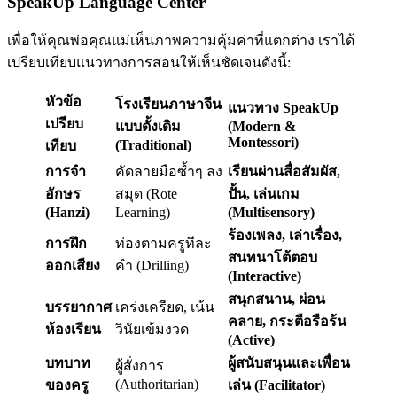
SpeakUp Language Center
เพื่อให้คุณพ่อคุณแม่เห็นภาพความคุ้มค่าที่แตกต่าง เราได้
เปรียบเทียบแนวทางการสอนให้เห็นชัดเจนดังนี้:
หัวข้อ
โรงเรียนภาษาจีน
แนวทาง SpeakUp
เปรียบ
แบบดั้งเดิม
(Modern &
Montessori)
(Traditional)
เทียบ
การจำ
คัดลายมือซ้ำๆ ลง
เรียนผ่านสื่อสัมผัส,
อักษร
สมุด (Rote
ปั้น, เล่นเกม
(Hanzi)
Learning)
(Multisensory)
ร้องเพลง, เล่าเรื่อง,
การฝึก
ท่องตามครูทีละ
สนทนาโต้ตอบ
ออกเสียง
คำ (Drilling)
(Interactive)
สนุกสนาน, ผ่อน
บรรยากาศ
เคร่งเครียด, เน้น
คลาย, กระตือรือร้น
ห้องเรียน
วินัยเข้มงวด
(Active)
บทบาท
ผู้สนับสนุนและเพื่อน
ผู้สั่งการ
(Authoritarian)
ของครู
เล่น (Facilitator)