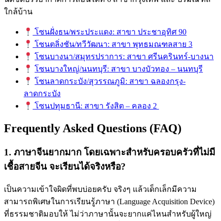
ใกล้บ้าน
โซนฝั่งธน/พระประแดง: สาขา ประชาอุทิศ 90
โซนตลิ่งชัน/ทวีวัฒนา: สาขา พุทธมณฑลสาย 3
โซนบางนา/สมุทรปราการ: สาขา ศรีนครินทร์-บางนา
โซนบางใหญ่/นนทบุรี: สาขา บางบัวทอง – นนทบุรี
โซนลาดกระบัง/สุวรรณภูมิ: สาขา ฉลองกรุง-
ลาดกระบัง
โซนปทุมธานี: สาขา รังสิต – คลอง 2
Frequently Asked Questions (FAQ)
1. ภาษาจีนยากมาก โดยเฉพาะสำหรับครอบครัวที่ไม่มี
เชื้อสายจีน จะเรียนได้จริงหรือ?
เป็นความเข้าใจผิดที่พบบ่อยครับ จริงๆ แล้วเด็กเล็กมีความ
สามารถพิเศษในการเรียนรู้ภาษา (Language Acquisition Device)
ที่ธรรมชาติมอบให้ ไม่ว่าภาษานั้นจะยากแค่ไหนสำหรับผู้ใหญ่