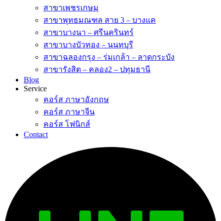
สาขาเพชรเกษม
สาขาพุทธมณฑล สาย 3 – บางแค
สาขาบางนา – ศรีนครินทร์
สาขาบางบัวทอง – นนทบุรี
สาขาฉลองกรุง – ร่มเกล้า – ลาดกระบัง
สาขารังสิต – คลอง2 – ปทุมธานี
Blog
Service
คอร์ส ภาษาอังกฤษ
คอร์ส ภาษาจีน
คอร์ส โฟนิกส์
Contact