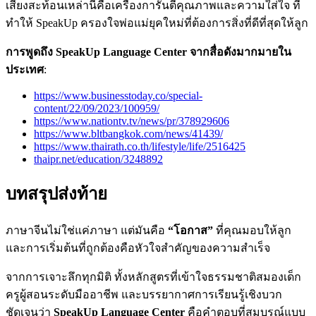
เสียงสะท้อนเหล่านี้คือเครื่องการันตีคุณภาพและความใส่ใจ ที่
ทำให้ SpeakUp ครองใจพ่อแม่ยุคใหม่ที่ต้องการสิ่งที่ดีที่สุดให้ลูก
การพูดถึง SpeakUp Language Center จากสื่อดังมากมายใน
ประเทศ
:
https://www.businesstoday.co/special-
content/22/09/2023/100959/
https://www.nationtv.tv/news/pr/378929606
https://www.bltbangkok.com/news/41439/
https://www.thairath.co.th/lifestyle/life/2516425
thaipr.net/education/3248892
บทสรุปส่งท้าย
ภาษาจีนไม่ใช่แค่ภาษา แต่มันคือ
“โอกาส”
ที่คุณมอบให้ลูก
และการเริ่มต้นที่ถูกต้องคือหัวใจสำคัญของความสำเร็จ
จากการเจาะลึกทุกมิติ ทั้งหลักสูตรที่เข้าใจธรรมชาติสมองเด็ก
ครูผู้สอนระดับมืออาชีพ และบรรยากาศการเรียนรู้เชิงบวก
ชัดเจนว่า
SpeakUp Language Center
คือคำตอบที่สมบูรณ์แบบ