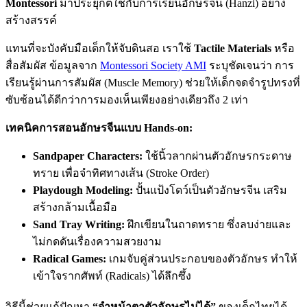
Montessori
มาประยุกต์ใช้กับการเรียนอักษรจีน (Hanzi) อย่าง
สร้างสรรค์
แทนที่จะบังคับมือเด็กให้จับดินสอ เราใช้
Tactile Materials
หรือ
สื่อสัมผัส ข้อมูลจาก
Montessori Society AMI
ระบุชัดเจนว่า การ
เรียนรู้ผ่านการสัมผัส (Muscle Memory) ช่วยให้เด็กจดจำรูปทรงที่
ซับซ้อนได้ดีกว่าการมองเห็นเพียงอย่างเดียวถึง 2 เท่า
เทคนิคการสอนอักษรจีนแบบ Hands-on:
Sandpaper Characters:
ใช้นิ้วลากผ่านตัวอักษรกระดาษ
ทราย เพื่อจำทิศทางเส้น (Stroke Order)
Playdough Modeling:
ปั้นแป้งโดว์เป็นตัวอักษรจีน เสริม
สร้างกล้ามเนื้อมือ
Sand Tray Writing:
ฝึกเขียนในถาดทราย ซึ่งลบง่ายและ
ไม่กดดันเรื่องความสวยงาม
Radical Games:
เกมจับคู่ส่วนประกอบของตัวอักษร ทำให้
เข้าใจรากศัพท์ (Radicals) ได้ลึกซึ้ง
วิธีนี้ช่วยแก้ปัญหา
“จำหน้าตาตัวอักษรไม่ได้”
ของเด็กไทยได้