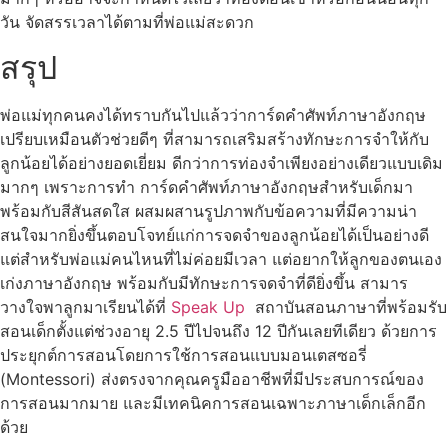
วัน จัดสรรเวลาได้ตามที่พ่อแม่สะดวก
สรุป
พ่อแม่ทุกคนคงได้ทราบกันไปแล้วว่าการ์ดคำศัพท์ภาษาอังกฤษ
เปรียบเหมือนตัวช่วยดีๆ ที่สามารถเสริมสร้างทักษะการจำให้กับ
ลูกน้อยได้อย่างยอดเยี่ยม ดีกว่าการท่องจำเพียงอย่างเดียวแบบเดิม
มากๆ เพราะการทำ การ์ดคำศัพท์ภาษาอังกฤษสำหรับเด็กมา
พร้อมกับสีสันสดใส ผสมผสานรูปภาพกับข้อความที่มีความน่า
สนใจมากยิ่งขึ้นตอบโจทย์แก่การจดจำของลูกน้อยได้เป็นอย่างดี
แต่สำหรับพ่อแม่คนไหนที่ไม่ค่อยมีเวลา แต่อยากให้ลูกของตนเอง
เก่งภาษาอังกฤษ พร้อมกับมีทักษะการจดจำที่ดียิ่งขึ้น สามาร
วางใจพาลูกมาเรียนได้ที่
Speak Up
สถาบันสอนภาษาที่พร้อมรับ
สอนเด็กตั้งแต่ช่วงอายุ 2.5 ปีไปจนถึง 12 ปีกันเลยทีเดียว ด้วยการ
ประยุกต์การสอนโดยการใช้การสอนแบบมอนเตสซอรี่
(Montessori) ส่งตรงจากคุณครูมืออาชีพที่มีประสบการณ์ของ
การสอนมากมาย และมีเทคนิคการสอนเฉพาะภาษาเด็กเล็กอีก
ด้วย