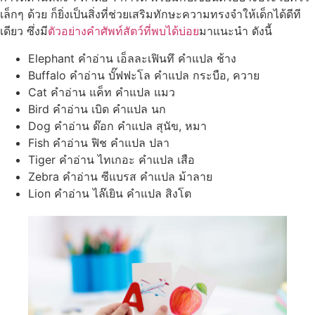
เล็กๆ ด้วย ก็ยิ่งเป็นสิ่งที่ช่วยเสริมทักษะความทรงจำให้เด็กได้ดีที
เดียว ซึ่งมี
ตัวอย่างคำศัพท์สัตว์ที่พบได้บ่อย
มาแนะนำ ดังนี้
Elephant คำอ่าน เอ็ลละเฟินทึ คำแปล ช้าง
Buffalo คำอ่าน บั๊ฟฟะโล คำแปล กระบือ, ควาย
Cat คำอ่าน แค็ท คำแปล แมว
Bird คำอ่าน เบิด คำแปล นก
Dog คำอ่าน ด๊อก คำแปล สุนัข, หมา
Fish คำอ่าน ฟิช คำแปล ปลา
Tiger คำอ่าน ไทเกอะ คำแปล เสือ
Zebra คำอ่าน ซีแบรส คำแปล ม้าลาย
Lion คำอ่าน ไล๊เยิน คำแปล สิงโต