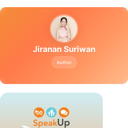
Jiranan Suriwan
Author