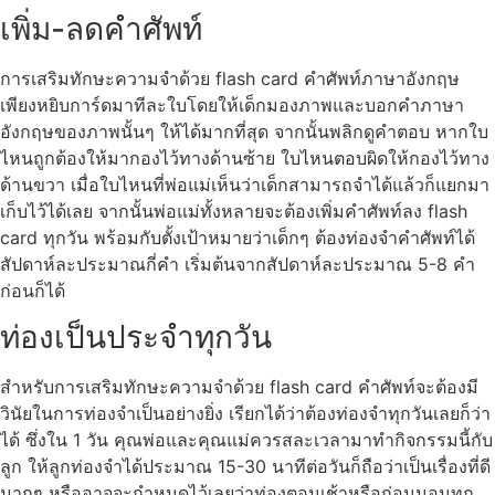
เพิ่ม-ลดคำศัพท์
การเสริมทักษะความจำด้วย flash card คำศัพท์ภาษาอังกฤษ
เพียงหยิบการ์ดมาทีละใบโดยให้เด็กมองภาพและบอกคำภาษา
อังกฤษของภาพนั้นๆ ให้ได้มากที่สุด จากนั้นพลิกดูคำตอบ หากใบ
ไหนถูกต้องให้มากองไว้ทางด้านซ้าย ใบไหนตอบผิดให้กองไว้ทาง
ด้านขวา เมื่อใบไหนที่พ่อแม่เห็นว่าเด็กสามารถจำได้แล้วก็แยกมา
เก็บไว้ได้เลย จากนั้นพ่อแม่ทั้งหลายจะต้องเพิ่มคำศัพท์ลง flash
card ทุกวัน พร้อมกับตั้งเป้าหมายว่าเด็กๆ ต้องท่องจำคำศัพท์ได้
สัปดาห์ละประมาณกี่คำ เริ่มต้นจากสัปดาห์ละประมาณ 5-8 คำ
ก่อนก็ได้
ท่องเป็นประจำทุกวัน
สำหรับการเสริมทักษะความจำด้วย flash card คำศัพท์จะต้องมี
วินัยในการท่องจำเป็นอย่างยิ่ง เรียกได้ว่าต้องท่องจำทุกวันเลยก็ว่า
ได้ ซึ่งใน 1 วัน คุณพ่อและคุณแม่ควรสละเวลามาทำกิจกรรมนี้กับ
ลูก ให้ลูกท่องจำได้ประมาณ 15-30 นาทีต่อวันก็ถือว่าเป็นเรื่องที่ดี
มากๆ หรืออาจจะกำหนดไว้เลยว่าท่องตอนเช้าหรือก่อนนอนทุก