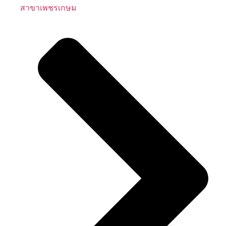
สาขาเพชรเกษม