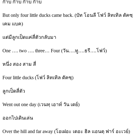
ก๊าบ ก๊าบ ก๊าบ ก๊าบ
But only four little ducks came back. (บัท โอนลี โฟว์ ลิทเทิล ดัคซฺ
เคม แบค)
แต่มีลูกเป็ดแค่สี่ตัวกลับมา
One …. two …. three… Four (วัน….ทู….ธรี….โฟว์)
หนึ่ง สอง สาม สี่
Four little ducks (โฟว์ ลิทเทิล ดัคซฺ)
ลูกเป็ดสี่ตัว
Went out one day (เวนทฺ เอาท์ วัน เดย์)
ออกไปเดินเล่น
Over the hill and far away (โอเฝอะ เดอะ ฮิล แอนดฺ ฟาร์ อะเวย์)