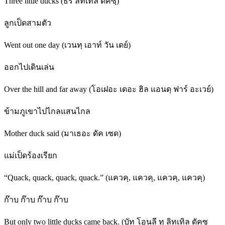
Three little ducks (ธรี ลิทเทิล ดัคซฺ)
ลูกเป็ดสามตัว
Went out one day (เวนทฺ เอาท์ วัน เดย์)
ออกไปเดินเล่น
Over the hill and far away (โอเฝอะ เดอะ ฮิล แอนดฺ ฟาร์ อะเวย์)
ข้ามภูเขาไปไกลแสนไกล
Mother duck said (มาเธอะ ดัค เซด)
แม่เป็ดร้องเรียก
“Quack, quack, quack, quack.” (แควคฺ, แควคฺ, แควคฺ, แควคฺ)
ก๊าบ ก๊าบ ก๊าบ ก๊าบ
But only two little ducks came back. (บัท โอนลี ทู ลิทเทิล ดัคซฺ