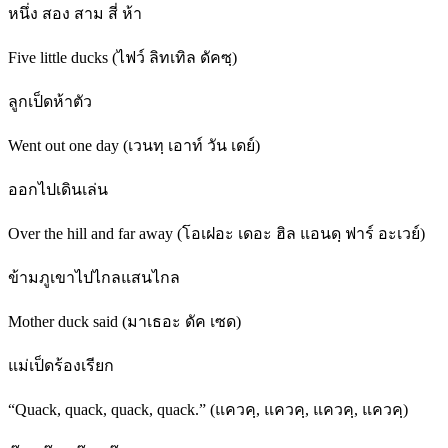
หนึ่ง สอง สาม สี่ ห้า
Five little ducks (ไฟว์ ลิทเทิล ดัคซฺ)
ลูกเป็ดห้าตัว
Went out one day (เวนทฺ เอาท์ วัน เดย์)
ออกไปเดินเล่น
Over the hill and far away (โอเฝอะ เดอะ ฮิล แอนดฺ ฟาร์ อะเวย์)
ข้ามภูเขาไปไกลแสนไกล
Mother duck said (มาเธอะ ดัค เซด)
แม่เป็ดร้องเรียก
“Quack, quack, quack, quack.” (แควคฺ, แควคฺ, แควคฺ, แควคฺ)