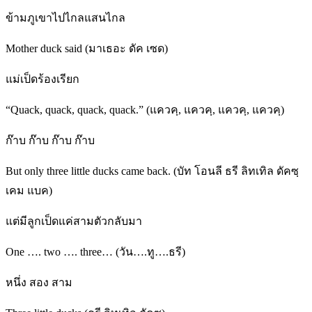
ข้ามภูเขาไปไกลแสนไกล
Mother duck said (มาเธอะ ดัค เซด)
แม่เป็ดร้องเรียก
“Quack, quack, quack, quack.” (แควคฺ, แควคฺ, แควคฺ, แควคฺ)
ก๊าบ ก๊าบ ก๊าบ ก๊าบ
But only three little ducks came back. (บัท โอนลี ธรี ลิทเทิล ดัคซฺ
เคม แบค)
แต่มีลูกเป็ดแค่สามตัวกลับมา
One …. two …. three… (วัน….ทู….ธรี)
หนึ่ง สอง สาม