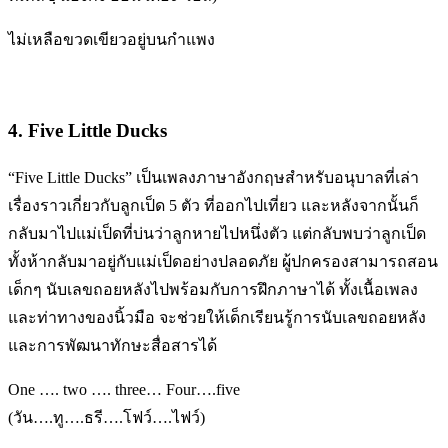
ไม่เหลือขวดเขียวอยู่บนกำแพง
4. Five Little Ducks
“Five Little Ducks” เป็นเพลงภาษาอังกฤษสําหรับอนุบาลที่เล่า
เรื่องราวเกี่ยวกับลูกเป็ด 5 ตัว ที่ออกไปเที่ยว และหลังจากนั้นก็
กลับมาไปแม่เป็ดที่บ่นว่าลูกหายไปหนึ่งตัว แต่กลับพบว่าลูกเป็ด
ทั้งห้ากลับมาอยู่กับแม่เป็ดอย่างปลอดภัย ผู้ปกครองสามารถสอน
เด็กๆ นับเลขถอยหลังไปพร้อมกับการฝึกภาษาได้ ทั้งเนื้อเพลง
และท่าทางของนิ้วมือ จะช่วยให้เด็กเรียนรู้การนับเลขถอยหลัง
และการพัฒนาทักษะสื่อสารได้
One …. two …. three… Four….five
(วัน….ทู….ธรี….โฟว์….ไฟว์)