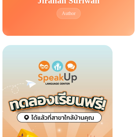
Jiranan Suriwan
Author