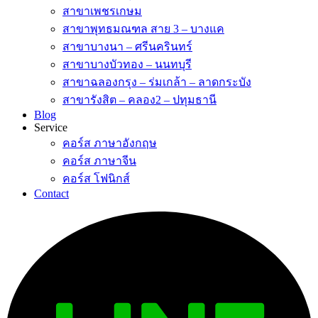
สาขาเพชรเกษม
สาขาพุทธมณฑล สาย 3 – บางแค
สาขาบางนา – ศรีนครินทร์
สาขาบางบัวทอง – นนทบุรี
สาขาฉลองกรุง – ร่มเกล้า – ลาดกระบัง
สาขารังสิต – คลอง2 – ปทุมธานี
Blog
Service
คอร์ส ภาษาอังกฤษ
คอร์ส ภาษาจีน
คอร์ส โฟนิกส์
Contact