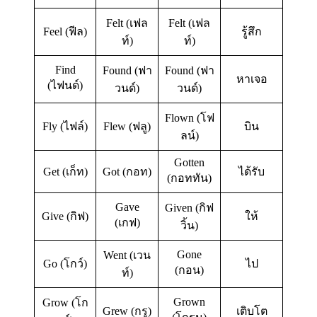
Felt (เฟล
Felt (เฟล
Feel (ฟีล)
รู้สึก
ท์)
ท์)
Find
Found (ฟา
Found (ฟา
หาเจอ
(ไฟนด์)
วนด์)
วนด์)
Flown (โฟ
Fly (ไฟล์)
Flew (ฟลู)
บิน
ลน์)
Gotten
Get (เก็ท)
Got (กอท)
ได้รับ
(กอททัน)
Gave
Given (กิฟ
Give (กิฟ)
ให้
(เกฟ)
วิ้น)
Gone
Went (เวน
Go (โกว์)
ไป
(กอน)
ท์)
Grown
Grow (โก
Grew (กรู)
เติบโต