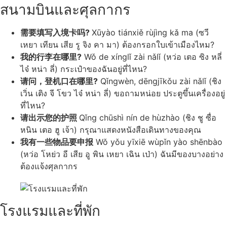
สนามบินและศุลกากร
需要填写入境卡吗?
Xūyào tiánxiě rùjìng kǎ ma (ซวี
เหยา เทียน เสีย รู จิง คา มา) ต้องกรอกใบเข้าเมืองไหม?
我的行李在哪里?
Wǒ de xínglǐ zài nǎlǐ (หว่อ เตอ ซิง หลี่
ไจ๋ หน่า ลี่) กระเป๋าของฉันอยู่ที่ไหน?
请问，登机口在哪里?
Qǐngwèn, dēngjīkǒu zài nǎlǐ (ชิง
เวิ่น เติง จี โขว ไจ๋ หน่า ลี่) ขอถามหน่อย ประตูขึ้นเครื่องอยู่
ที่ไหน?
请出示您的护照
Qǐng chūshì nín de hùzhào (ชิง ชู ซื่อ
หนิน เตอ ฮู เจ้า) กรุณาแสดงหนังสือเดินทางของคุณ
我有一些物品要申报
Wǒ yǒu yīxiē wùpǐn yào shēnbào
(หว่อ โหย่ว อี เสีย อู พิน เหยา เฉิน เป่า) ฉันมีของบางอย่าง
ต้องแจ้งศุลกากร
โรงแรมและที่พัก