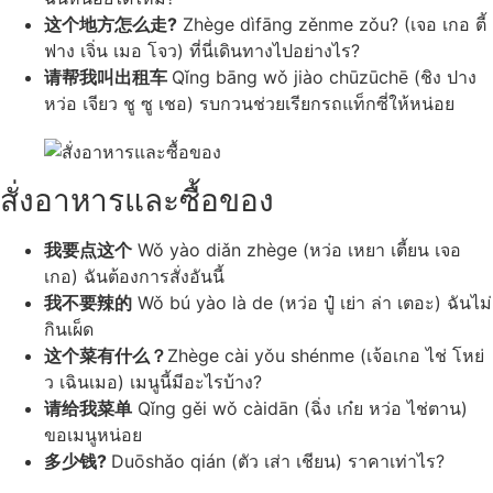
这个地方怎么走?
Zhège dìfāng zěnme zǒu? (เจอ เกอ ตี้
ฟาง เจิ่น เมอ โจว) ที่นี่เดินทางไปอย่างไร?
请帮我叫出租车
Qǐng bāng wǒ jiào chūzūchē (ชิง ปาง
หว่อ เจียว ชู ซู เชอ) รบกวนช่วยเรียกรถแท็กซี่ให้หน่อย
สั่งอาหารและซื้อของ
我要点这个
Wǒ yào diǎn zhège (หว่อ เหยา เตี้ยน เจอ
เกอ) ฉันต้องการสั่งอันนี้
我不要辣的
Wǒ bú yào là de (หว่อ ปู๋ เย่า ล่า เตอะ) ฉันไม่
กินเผ็ด
这个菜有什么？
Zhège cài yǒu shénme (เจ้อเกอ ไช่ โหย่
ว เฉินเมอ) เมนูนี้มีอะไรบ้าง?
请给我菜单
Qǐng gěi wǒ càidān (ฉิ่ง เก๋ย หว่อ ไช่ตาน)
ขอเมนูหน่อย
多少钱?
Duōshǎo qián (ตัว เส่า เชียน) ราคาเท่าไร?