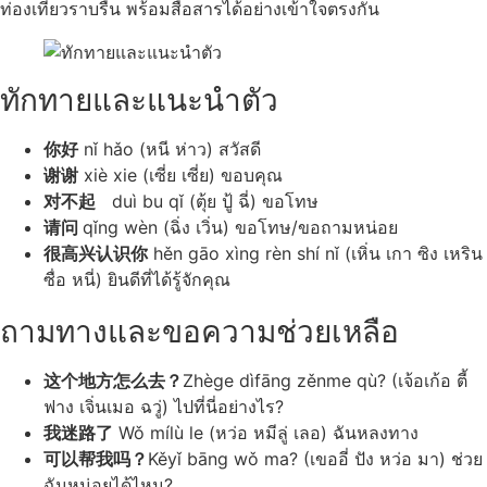
ท่องเที่ยวราบรื่น พร้อมสื่อสารได้อย่างเข้าใจตรงกัน
ทักทายและแนะนำตัว
你好
nǐ hǎo (หนี ห่าว) สวัสดี
谢谢
xiè xie (เซี่ย เซี่ย) ขอบคุณ
对不起
duì bu qǐ (ตุ้ย ปู้ ฉี่) ขอโทษ
请问
qǐng wèn (ฉิ่ง เวิ่น) ขอโทษ/ขอถามหน่อย
很高兴认识你
hěn gāo xìng rèn shí nǐ (เหิ่น เกา ซิง เหริน
ซื่อ หนี่) ยินดีที่ได้รู้จักคุณ
ถามทางและขอความช่วยเหลือ
这个地方怎么去？
Zhège dìfāng zěnme qù? (เจ้อเก้อ ตี้
ฟาง เจิ่นเมอ ฉวู่) ไปที่นี่อย่างไร?
我迷路了
Wǒ mílù le (หว่อ หมีลู่ เลอ) ฉันหลงทาง
可以帮我吗？
Kěyǐ bāng wǒ ma? (เขออี่ ปัง หว่อ มา) ช่วย
ฉันหน่อยได้ไหม?