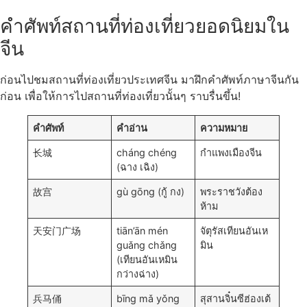
คำศัพท์สถานที่ท่องเที่ยวยอดนิยมใน
จีน
ก่อนไปชมสถานที่ท่องเที่ยวประเทศจีน มาฝึกคำศัพท์ภาษาจีนกัน
ก่อน เพื่อให้การไปสถานที่ท่องเที่ยวนั้นๆ ราบรื่นขึ้น!
คำศัพท์
คำอ่าน
ความหมาย
长城
cháng chéng
กำแพงเมืองจีน
(ฉาง เฉิง)
故宫
gù gōng (กู้ กง)
พระราชวังต้อง
ห้าม
天安门广场
tiān’ān mén
จัตุรัสเทียนอันเห
guǎng chǎng
มิน
(เทียนอันเหมิน
กว่างฉ่าง)
兵马俑
bīng mǎ yǒng
สุสานจิ๋นซีฮ่องเต้