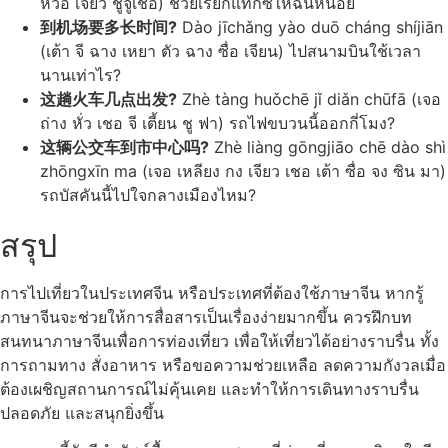
หว่อ เจี้ยว ชูจูเชอ) ช่วยเรียกแท็กซี่ให้ฉันหน่อย
到机场要多长时间?
Dào jīchǎng yào duō cháng shíjiān
(เต้า จี ฉาง เหยา ตัว ฉาง ซื่อ เจียน) ไปสนามบินใช้เวลา
นานเท่าไร?
这趟火车几点出发?
Zhè tàng huǒchē jǐ diǎn chūfā (เจอ
ถ่าง หั่ว เชอ จี เตี้ยน ชู ฟา) รถไฟขบวนนี้ออกกี่โมง?
这辆公交车到市中心吗?
Zhè liàng gōngjiāo chē dào shì
zhōngxīn ma (เจอ เหลียง กง เจียว เชอ เต้า ซื่อ จง ซิน มา)
รถบัสคันนี้ไปใจกลางเมืองไหม?
สรุป
การไปเที่ยวในประเทศจีน หรือประเทศที่ต้องใช้ภาษาจีน หากรู้
ภาษาจีนจะช่วยให้การสื่อสารเป็นเรื่องง่ายมากขึ้น ควรฝึกบท
สนทนาภาษาจีนเพื่อการท่องเที่ยว เพื่อให้เที่ยวได้อย่างราบรื่น ทั้ง
การถามทาง สั่งอาหาร หรือขอความช่วยเหลือ ลดความกังวลเมื่อ
ต้องเผชิญสถานการณ์ไม่คุ้นเคย และทำให้การเดินทางราบรื่น
ปลอดภัย และสนุกยิ่งขึ้น