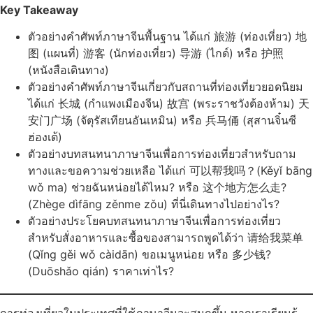
Key Takeaway
ตัวอย่างคำศัพท์ภาษาจีนพื้นฐาน ได้แก่ 旅游 (ท่องเที่ยว) 地
图 (แผนที่) 游客 (นักท่องเที่ยว) 导游 (ไกด์) หรือ 护照
(หนังสือเดินทาง)
ตัวอย่างคำศัพท์ภาษาจีนเกี่ยวกับสถานที่ท่องเที่ยวยอดนิยม
ได้แก่ 长城 (กำแพงเมืองจีน) 故宫 (พระราชวังต้องห้าม) 天
安门广场 (จัตุรัสเทียนอันเหมิน) หรือ 兵马俑 (สุสานจิ๋นซี
ฮ่องเต้)
ตัวอย่างบทสนทนาภาษาจีนเพื่อการท่องเที่ยวสำหรับถาม
ทางและขอความช่วยเหลือ ได้แก่ 可以帮我吗？(Kěyǐ bāng
wǒ ma) ช่วยฉันหน่อยได้ไหม? หรือ 这个地方怎么走?
(Zhège dìfāng zěnme zǒu) ที่นี่เดินทางไปอย่างไร?
ตัวอย่างประโยคบทสนทนาภาษาจีนเพื่อการท่องเที่ยว
สำหรับสั่งอาหารและซื้อของสามารถพูดได้ว่า 请给我菜单
(Qǐng gěi wǒ càidān) ขอเมนูหน่อย หรือ 多少钱?
(Duōshǎo qián) ราคาเท่าไร?