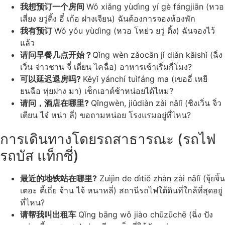
我想预订一个房间
Wǒ xiǎng yùdìng yí gè fángjiān (หวอ
เสี่ยง ยวู่ติ้ง อี๋ เก้อ ฝางเจียน) ฉันต้องการจองห้องพัก
我有预订
Wǒ yǒu yùdìng (หวอ โหย่ว ยวู่ ติ้ง) ฉันจองไว้
แล้ว
请问早餐几点开始？
Qǐng wèn zǎocān jǐ diǎn kāishǐ (ฉิ่ง
เวิ่น จ่าวชาน จี๋ เตี่ยน ไคฉื่อ) อาหารเช้าเริ่มกี่โมง?
可以延迟退房吗?
Kěyǐ yánchí tuìfáng ma (เขออี่ เหยี
ยนฉือ ทุ่ยฝาง มา) เช็กเอาต์ช้าหน่อยได้ไหม?
请问，酒店在哪里?
Qǐngwèn, jiǔdiàn zài nǎlǐ (ชิงเวิ่น จิ่ว
เตียน ไจ๋ หน่า ลี่) ขอถามหน่อย โรงแรมอยู่ที่ไหน?
การเดินทางโดยรถสาธารณะ (รถไฟ
รถบัส แท็กซี่)
最近的地铁站在哪里?
Zuìjìn de dìtiě zhàn zài nǎlǐ (จุ้ยจิ้น
เตอะ ตี้เถี่ย จ้าน ไจ้ หนาหลี่) สถานีรถไฟใต้ดินที่ใกล้ที่สุดอยู่
ที่ไหน?
请帮我叫出租车
Qǐng bāng wǒ jiào chūzūchē (ฉิ่ง ปัง