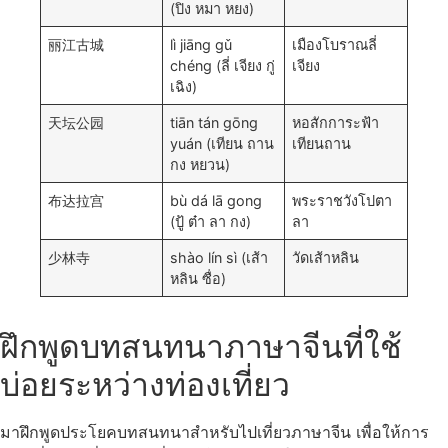
(ปิง หมา หยง)
丽江古城
lì jiāng gǔ
เมืองโบราณลี่
chéng (ลี่ เจียง กู่
เจียง
เฉิง)
天坛公园
tiān tán gōng
หอสักการะฟ้า
yuán (เทียน ถาน
เทียนถาน
กง หยวน)
布达拉宫
bù dá lā gong
พระราชวังโปตา
(ปู้ ต๋า ลา กง)
ลา
少林寺
shào lín sì (เส้า
วัดเส้าหลิน
หลิน ซื่อ)
ฝึกพูดบทสนทนาภาษาจีนที่ใช้
บ่อยระหว่างท่องเที่ยว
มาฝึกพูดประโยคบทสนทนาสำหรับไปเที่ยวภาษาจีน เพื่อให้การ