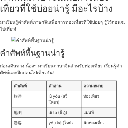
เที่ยวที่ใช้บ่อยน่ารู้ มีอะไรบ้าง
มาเรียนรู้คำศัพท์ภาษาจีนเพื่อการท่องเที่ยวที่ใช้บ่อยๆ รู้ไว้ก่อนจะ
ไปเที่ยว!
คำศัพท์พื้นฐานน่ารู้
ก่อนเดินทาง น้องๆ มาเรียนภาษาจีนสำหรับท่องเที่ยว เรียนรู้คำ
ศัพท์และฝึกก่อนไปเที่ยวกัน!
คำศัพท์
คำอ่าน
ความหมาย
旅游
lǚ yóu (ลวี่
ท่องเที่ยว
โหยว)
地图
dì tú (ตี้ ถู)
แผนที่
游客
yóu kè (โหย่ว
นักท่องเที่ยว