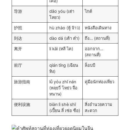
เค่อ)
导游
dǎo yóu (เต่า
ไกด์
โหยว)
护照
hù zhào (หู้ จ้าว)
หนังสือเดินทาง
到达
dào dá (เต้า ต๋า)
ถึง… (สถานที่)
离开
lí kāi (หลี ไค)
ออกจาก…
(สถานที่)
前厅
qián tīng (เฉียน
ล็อบบี
ทิง)
旅游指南
lǚ yóu zhǐ nán
คู่มือนักท่องเที่ยว
(หลฺยวี่ โหย่ว จื่อ
หนาน)
便利设施
biàn lì shè shī
สิ่งอำนวยความ
(เปี้ยน ลี่ เซ่อ ซือ)
สะดวก